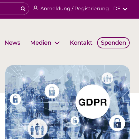
Anmeldung / Registrierung
DE
News
Kontakt
Spenden
Medien
haften
Arbeitsgruppen
Religiöses & kulturelles Erbe