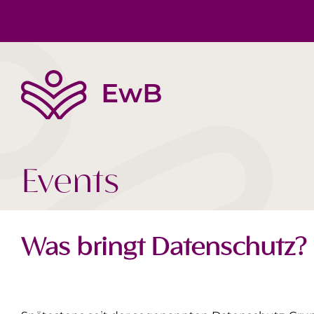
Die EwB
Körper, Geist & Seele
Buchtipps
Team
Gesellschaft Heute
Videos
Events
Was bringt Datenschutz?