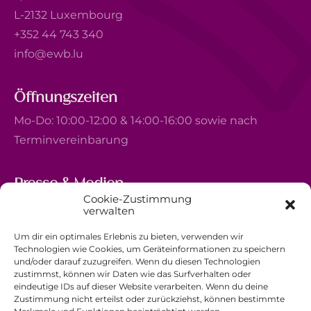
L-2132 Luxembourg
+352 44 743 340
info@ewb.lu
Öffnungszeiten
Mo-Do: 10:00-12:00 & 14:00-16:00 sowie nach
Terminvereinbarung
Presse & Medien
Cookie-Zustimmung
5, avenue Marie-Thérèse
verwalten
L-2132 Luxembourg
Um dir ein optimales Erlebnis zu bieten, verwenden wir
+352 44 743 340
Technologien wie Cookies, um Geräteinformationen zu speichern
und/oder darauf zuzugreifen. Wenn du diesen Technologien
comm@ewb.lu
zustimmst, können wir Daten wie das Surfverhalten oder
eindeutige IDs auf dieser Website verarbeiten. Wenn du deine
Zustimmung nicht erteilst oder zurückziehst, können bestimmte
Spenden