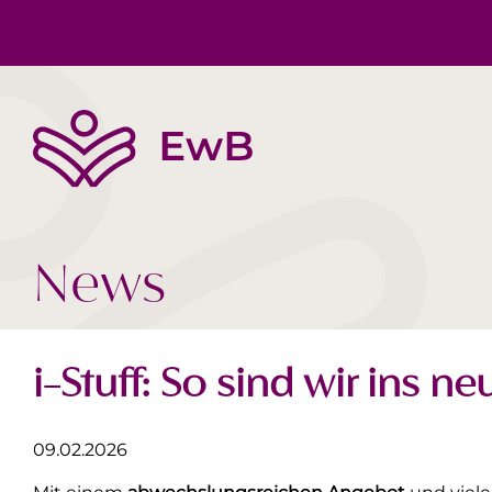
Die EwB
Körper, Geist & Seele
Buchtipps
Team
Gesellschaft Heute
Videos
News
i-Stuff: So sind wir ins ne
09.02.2026