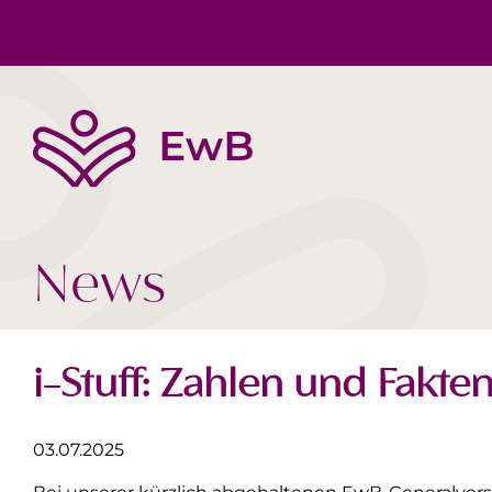
Die EwB
Körper, Geist & Seele
Buchtipps
Team
Gesellschaft Heute
Videos
News
i-Stuff: Zahlen und Fakte
03.07.2025