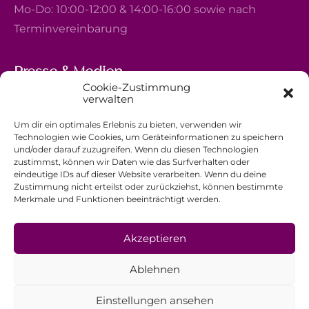
Mo-Do: 10:00-12:00 & 14:00-16:00 sowie nach
Terminvereinbarung
Presse & Medien
Cookie-Zustimmung
5, avenue Marie-Thérèse
verwalten
L-2132 Luxembourg
Um dir ein optimales Erlebnis zu bieten, verwenden wir
+352 44 743 340
Technologien wie Cookies, um Geräteinformationen zu speichern
und/oder darauf zuzugreifen. Wenn du diesen Technologien
comm@ewb.lu
zustimmst, können wir Daten wie das Surfverhalten oder
eindeutige IDs auf dieser Website verarbeiten. Wenn du deine
Zustimmung nicht erteilst oder zurückziehst, können bestimmte
Spenden
Merkmale und Funktionen beeinträchtigt werden.
Ehrenamt
Datenschutzerklärung
Akzeptieren
Impressum
Ablehnen
Allgemeine Geschäftsbedingungen
Einstellungen ansehen