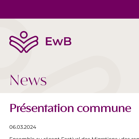
Die EwB
Körper, Geist & Seele
Buchtipps
Team
Gesellschaft Heute
Videos
News
Présentation commune
06.03.2024