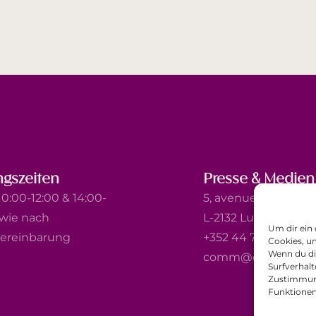
gszeiten
Presse & Medien
0:00-12:00 & 14:00-
5, avenue Marie-Thé
owie nach
L-2132 Luxembourg
Um dir ein
ereinbarung
+352 44 743 340
Cookies, u
Wenn du di
comm@ewb.lu
Surfverhalt
Zustimmung
Funktionen