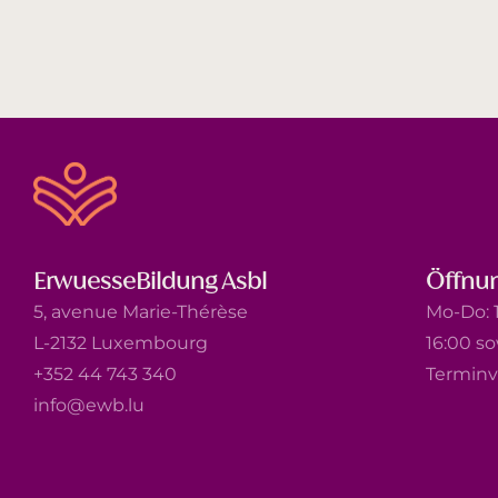
ErwuesseBildung Asbl
Öffnun
5, avenue Marie-Thérèse
Mo-Do: 1
L-2132 Luxembourg
16:00 s
+352 44 743 340
Terminv
info@ewb.lu