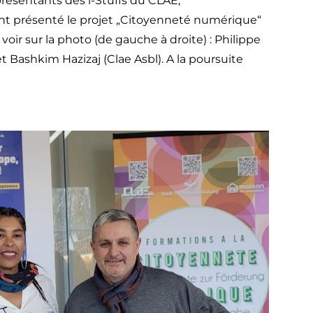
présentants des i-Stuffs du CLAE,
nt présenté le projet „Citoyenneté numérique“
 voir sur la photo (de gauche à droite) : Philippe
t Bashkim Hazizaj (Clae Asbl). A la poursuite