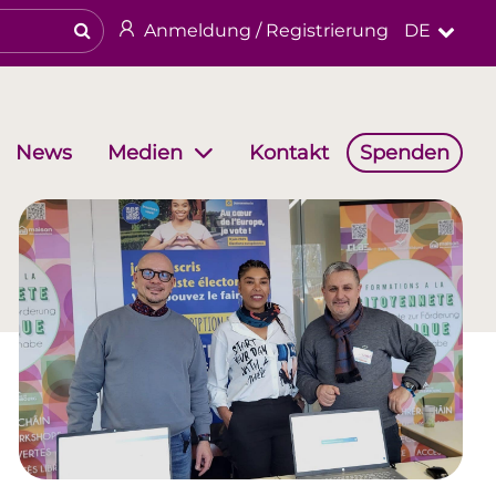
Anmeldung / Registrierung
DE
News
Kontakt
Spenden
Medien
haften
Arbeitsgruppen
Religiöses & kulturelles Erbe