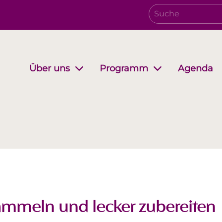
Agenda
Über uns
Programm
Verwaltungsrat
Growing together
EwB Podcast
Partnersc
i-Stuff
ammeln und lecker zubereiten