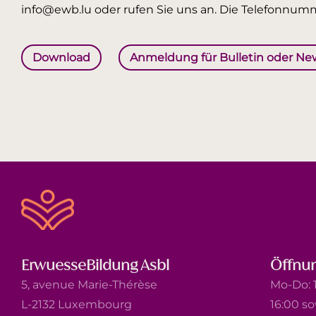
info@ewb.lu oder rufen Sie uns an. Die Telefonnumm
Download
Anmeldung für Bulletin oder Ne
ErwuesseBildung Asbl
Öffnun
5, avenue Marie-Thérèse
Mo-Do: 1
L-2132 Luxembourg
16:00 s