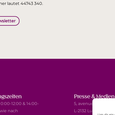
er lautet 44743 340.
wsletter
gszeiten
Presse & Medien
0:00-12:00 & 14:00-
5, avenue Marie-Thé
owie nach
L-2132 Luxembourg
Um dir ein