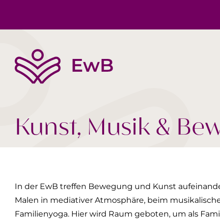
Die EwB
Körper, Geist & Seele
Buchtipps
Team
Gesellschaft Heute
Videos
Kunst, Musik & Be
In der EwB treffen Bewegung und Kunst aufeinand
Malen in mediativer Atmosphäre, beim musikalisc
Familienyoga. Hier wird Raum geboten, um als Fami