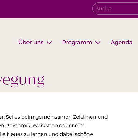
Agenda
Über uns
Programm
Verwaltungsrat
Growing together
EwB Podcast
Partnersc
i-Stuff
wegung
er. Sei es beim gemeinsamen Zeichnen und
hen Rhythmik-Workshop oder beim
lie Neues zu lernen und dabei schöne