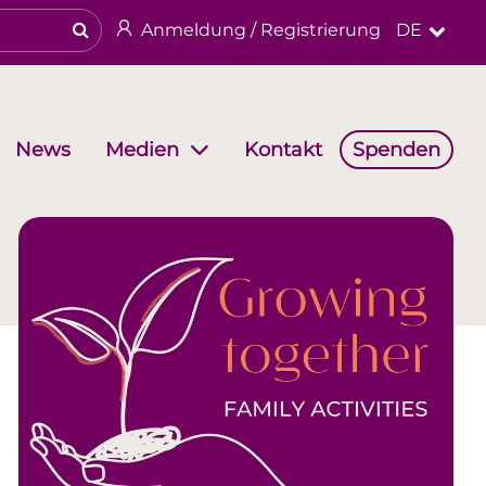
Anmeldung / Registrierung
DE
News
Kontakt
Spenden
Medien
haften
Arbeitsgruppen
Religiöses & kulturelles Erbe