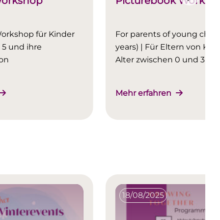
orkshop
Picturebook Worksh
Workshop für Kinder
For parents of young child
 5 und ihre
years) | Für Eltern von Kin
on
Alter zwischen 0 und 3 Ja
Mehr erfahren
18/08/2025