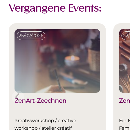
Vergangene Events:
25/07/2026
22
ZenArt-Zeechnen
Zen
Kreativworkshop / creative
Ein 
workshop / atelier créatif
Fami