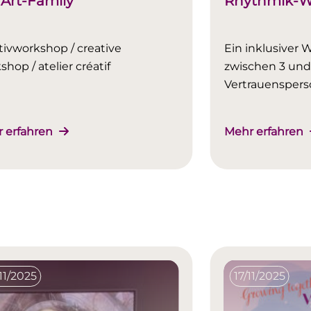
Art-Family
Rhythmik-W
tivworkshop / creative
Ein inklusiver 
shop / atelier créatif
zwischen 3 und
Vertrauenspers
 erfahren
Mehr erfahren
11/2025
17/11/2025