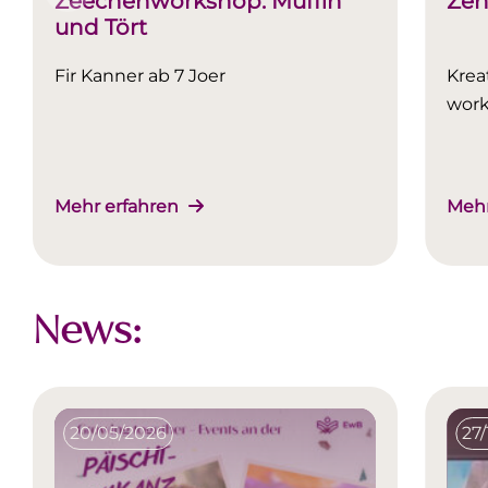
Zeechenworkshop: Muffin
Zen
und Tört
Fir Kanner ab 7 Joer
Krea
work
Mehr erfahren
Mehr
News:
20/05/2026
27/