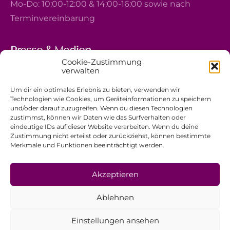
Mo-Do: 10:00-12:00 & 14:00-16:00 sowie nach
Terminvereinbarung
Presse & Medien
Cookie-Zustimmung
5, avenue Marie-Thérèse
verwalten
L-2132 Luxembourg
Um dir ein optimales Erlebnis zu bieten, verwenden wir
+352 44 743 340
Technologien wie Cookies, um Geräteinformationen zu speichern
und/oder darauf zuzugreifen. Wenn du diesen Technologien
comm@ewb.lu
zustimmst, können wir Daten wie das Surfverhalten oder
eindeutige IDs auf dieser Website verarbeiten. Wenn du deine
Zustimmung nicht erteilst oder zurückziehst, können bestimmte
Spenden
Merkmale und Funktionen beeinträchtigt werden.
Ehrenamt
Datenschutzerklärung
Akzeptieren
Impressum
Ablehnen
Allgemeine Geschäftsbedingungen
Einstellungen ansehen