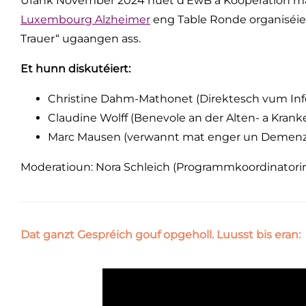
Ufank November 2024 huet d’EwB
a Kooperation 
Luxembourg Alzheimer
eng Table Ronde organiséie
Trauer“ ugaangen ass.
Et hunn diskutéiert:
Christine Dahm-Mathonet (Direktesch vum In
Claudine Wolff (Benevole an der Alten- a Krank
Marc Mausen (verwannt mat enger un Demenz 
Moderatioun: Nora Schleich (Programmkoordinatori
Dat ganzt Gespréich gouf opgeholl. Luusst bis eran: