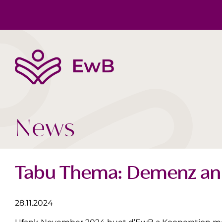
Die EwB
Körper, Geist & Seele
Buchtipps
Team
Gesellschaft Heute
Videos
News
Tabu Thema: Demenz an d
28.11.2024