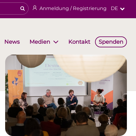
Anmeldung / Registrierung
DE
News
Kontakt
Spenden
Medien
haften
Arbeitsgruppen
Religiöses & kulturelles Erbe