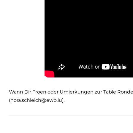
Wann Dir Froen oder Umierkungen zur Table Ronde hu
(nora.schleich@ewb.lu).