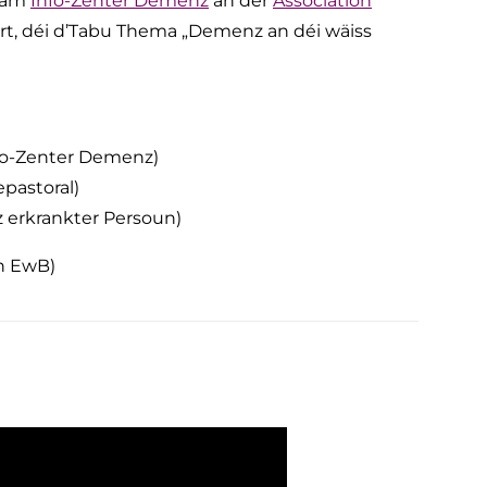
mam
Info-Zenter Demenz
an der
Association
rt, déi d’Tabu Thema „Demenz an déi wäiss
fo-Zenter Demenz)
epastoral)
erkrankter Persoun)
n EwB)