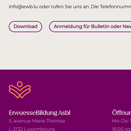
info@ewb.lu oder rufen Sie uns an. Die Telefonnumm
Download
Anmeldung für Bulletin oder Ne
ErwuesseBildung Asbl
Öffnun
5, avenue Marie-Thérèse
Mo-Do: 1
L-2132 Luxembourg
16:00 s