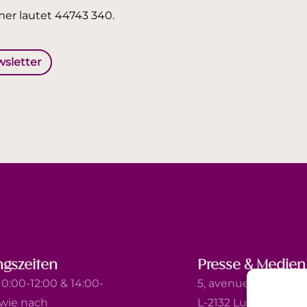
er lautet 44743 340.
wsletter
gszeiten
Presse & Medien
0:00-12:00 & 14:00-
5, avenue Marie-Thé
owie nach
L-2132 Luxembourg