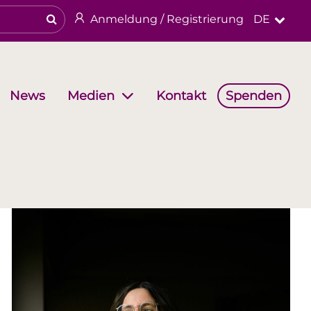
Anmeldung / Registrierung
DE
News
Kontakt
Spenden
Medien
haften
Arbeitsgruppen
Religiöses & kulturelles Erbe