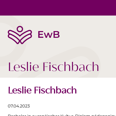
Die EwB
Körper, Geist & Seele
Buchtipps
Team
Gesellschaft Heute
Videos
Leslie Fischbach
Leslie Fischbach
07.04.2023