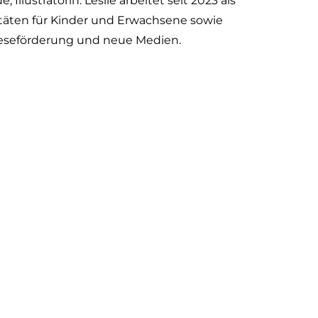
llustratorin. Leslie arbeitet seit 2023 als
täten für Kinder und Erwachsene sowie
Leseförderung und neue Medien.