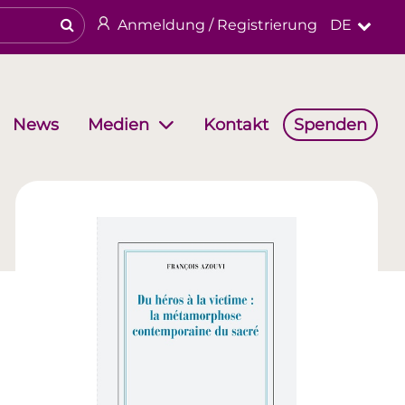
Anmeldung / Registrierung
DE
News
Kontakt
Spenden
Medien
haften
Arbeitsgruppen
Religiöses & kulturelles Erbe