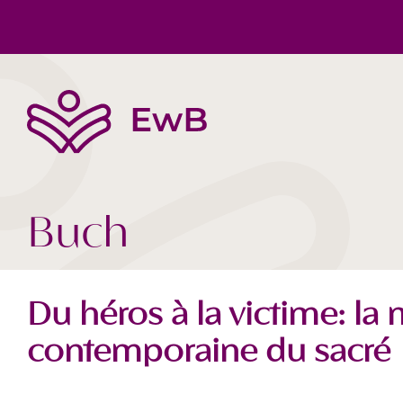
Die EwB
Körper, Geist & Seele
Buchtipps
Team
Gesellschaft Heute
Videos
Buch
Du héros à la victime: l
contemporaine du sacré