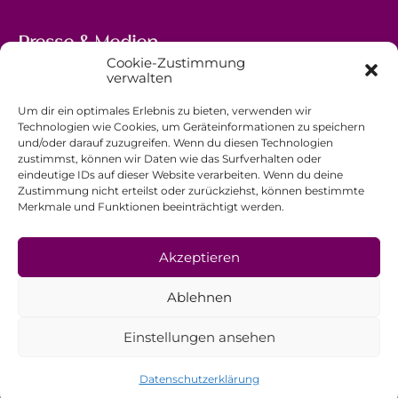
Presse & Medien
Cookie-Zustimmung
5, avenue Marie-Thérèse
verwalten
L-2132 Luxembourg
Um dir ein optimales Erlebnis zu bieten, verwenden wir
+352 44 743 340
Technologien wie Cookies, um Geräteinformationen zu speichern
und/oder darauf zuzugreifen. Wenn du diesen Technologien
comm@ewb.lu
zustimmst, können wir Daten wie das Surfverhalten oder
eindeutige IDs auf dieser Website verarbeiten. Wenn du deine
Zustimmung nicht erteilst oder zurückziehst, können bestimmte
Spenden
Merkmale und Funktionen beeinträchtigt werden.
Ehrenamt
Datenschutzerklärung
Akzeptieren
Impressum
Ablehnen
Allgemeine Geschäftsbedingungen
Einstellungen ansehen
Datenschutzerklärung
© EwB 2026