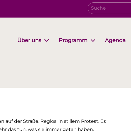
Agenda
Über uns
Programm
Verwaltungsrat
Growing together
EwB Podcast
Partnersc
i-Stuff
 auf der Straße. Reglos, in stillem Protest. Es
mehr das tun, was sie immer getan haben.