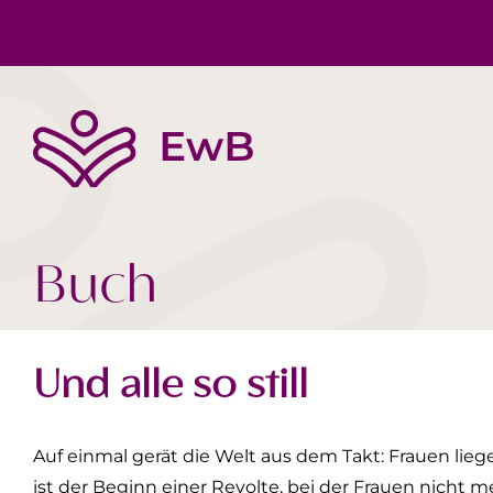
Die EwB
Körper, Geist & Seele
Buchtipps
Team
Gesellschaft Heute
Videos
Buch
Und alle so still
Auf einmal gerät die Welt aus dem Takt: Frauen liegen
ist der Beginn einer Revolte, bei der Frauen nicht 