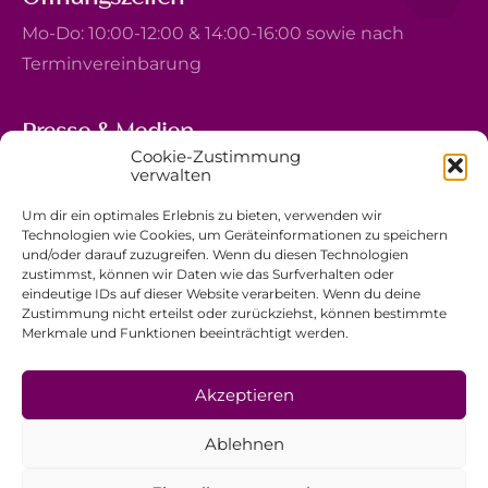
Mo-Do: 10:00-12:00 & 14:00-16:00 sowie nach
Terminvereinbarung
Presse & Medien
Cookie-Zustimmung
5, avenue Marie-Thérèse
verwalten
L-2132 Luxembourg
Um dir ein optimales Erlebnis zu bieten, verwenden wir
+352 44 743 340
Technologien wie Cookies, um Geräteinformationen zu speichern
und/oder darauf zuzugreifen. Wenn du diesen Technologien
comm@ewb.lu
zustimmst, können wir Daten wie das Surfverhalten oder
eindeutige IDs auf dieser Website verarbeiten. Wenn du deine
Zustimmung nicht erteilst oder zurückziehst, können bestimmte
Spenden
Merkmale und Funktionen beeinträchtigt werden.
Ehrenamt
Datenschutzerklärung
Akzeptieren
Impressum
Ablehnen
Allgemeine Geschäftsbedingungen