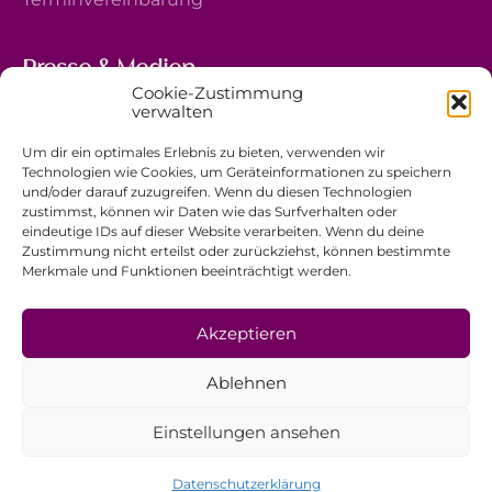
Presse & Medien
Cookie-Zustimmung
5, avenue Marie-Thérèse
verwalten
L-2132 Luxembourg
Um dir ein optimales Erlebnis zu bieten, verwenden wir
+352 44 743 340
Technologien wie Cookies, um Geräteinformationen zu speichern
und/oder darauf zuzugreifen. Wenn du diesen Technologien
comm@ewb.lu
zustimmst, können wir Daten wie das Surfverhalten oder
eindeutige IDs auf dieser Website verarbeiten. Wenn du deine
Zustimmung nicht erteilst oder zurückziehst, können bestimmte
Spenden
Merkmale und Funktionen beeinträchtigt werden.
Ehrenamt
Datenschutzerklärung
Akzeptieren
Impressum
Ablehnen
Allgemeine Geschäftsbedingungen
Einstellungen ansehen
Datenschutzerklärung
© EwB 2026