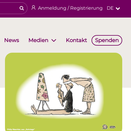
Anmeldung / Registrierung
DE
News
Kontakt
Spenden
Medien
haften
Arbeitsgruppen
Religiöses & kulturelles Erbe