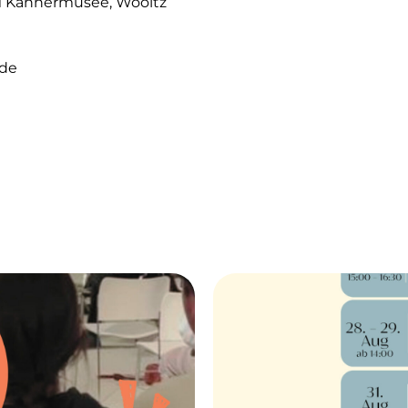
MM Kannermusée, Wooltz
.de