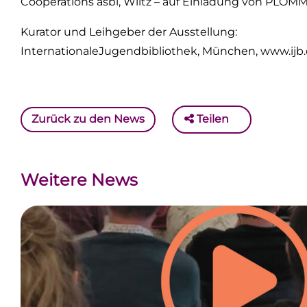
Coopérations asbl, Wiltz – auf Einladung von PLO
Kurator und Leihgeber der Ausstellung:
InternationaleJugendbibliothek, München, www.ijb
Zurück zu den News
Teilen
Weitere News