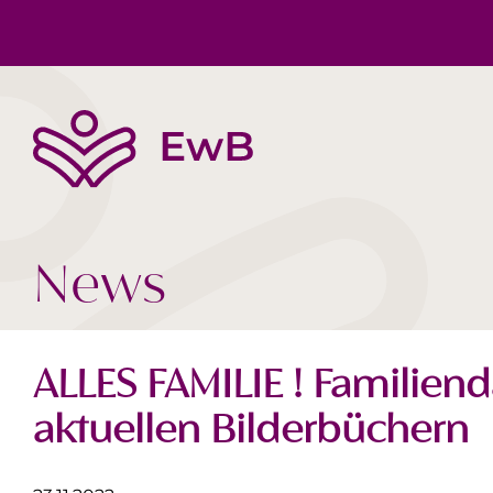
Die EwB
Körper, Geist & Seele
Buchtipps
Team
Gesellschaft Heute
Videos
News
ALLES FAMILIE ! Familiend
aktuellen Bilderbüchern