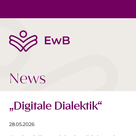
Die EwB
Körper, Geist & Seele
Buchtipps
Team
Gesellschaft Heute
Videos
News
„Digitale Dialektik“
28.05.2026