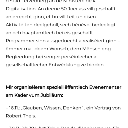
d’Stad Lëtzebuerg an de Ministère de la
Digitalisation. An deene 50 Joer ass vill geschafft
an erreecht ginn, et hu vill Leit un eisen
Aktivitéiten deelgeholl, sech bénévol bedeelegt
an och haaptamtlech bei eis geschafft.
Programmer sinn ausgeduecht a realiséiert ginn –
ëmmer mat deem Wonsch, dem Mënsch eng
Begleedung bei senger perséinlecher a
gesellschaftlecher Entwécklung ze bidden.
Mir organiséieren speziell ëffentlech Evenementer
am Kader vum Jubiläum:
– 16.11.: „Glauben, Wissen, Denken“ , ein Vortrag von
Robert Theis.