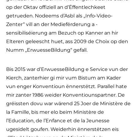
op der Oktav offiziell an d’Ëffentlechkeet
getrueden. Nodeems d’Asbl als „Info-Video-
Zenter“ vill an der Mediefërderung a -
sensibiliséierung am Bezuch op Kanner an hir
Elteren geleescht huet, ass 2009 de Choix op den
Numm „ErwuesseBildung“ gefall.
Bis 2015 war d’ErwuesseBildung e Service vun der
Kierch, zanterhier gi mir vum Bistum am Kader
vun enger Konventioun ënnerstëtzt. Parallel hate
mir zanter 1986 weider Konventiounspartner. De
gréissten dovu war wärend 25 Joer de Ministère de
la Famille, bis mer elo beim Ministère de
l’Education, de l’Enfance et de la Jeunesse
ugesidelt goufen. Weiderhin ënnerstëtzen eis