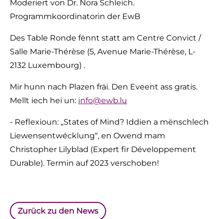
Moderiert von Dr. Nora Schleich.
Programmkoordinatorin der EwB
Des Table Ronde fënnt statt am Centre Convict /
Salle Marie-Thérèse (5, Avenue Marie-Thérèse, L-
2132 Luxembourg) .
Mir hunn nach Plazen fräi. Den Eveent ass gratis.
Mellt iech hei un:
info@ewb.lu
‍- Reflexioun: „States of Mind? Iddien a mënschlech
Liewensentwécklung“, en Owend mam
Christopher Lilyblad (Expert fir Développement
Durable). Termin auf 2023 verschoben!
Zurück zu den News