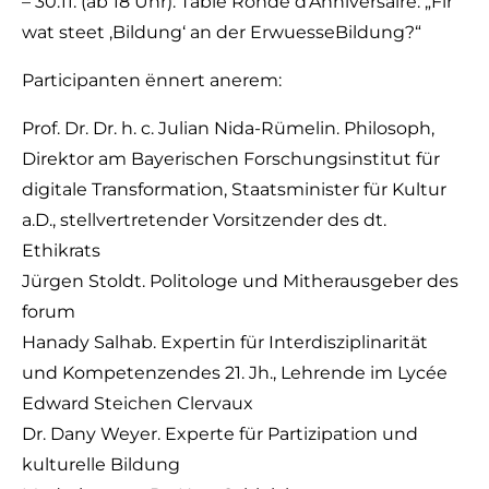
– 30.11. (ab 18 Uhr): Table Ronde d’Anniversaire: „Fir
wat steet ,Bildung‘ an der ErwuesseBildung?“‍
Participanten ënnert anerem:
Prof. Dr. Dr. h. c. Julian Nida-Rümelin. Philosoph,
Direktor am Bayerischen Forschungsinstitut für
digitale Transformation, Staatsminister für Kultur
a.D., stellvertretender Vorsitzender des dt.
Ethikrats
Jürgen Stoldt. Politologe und Mitherausgeber des
forum
Hanady Salhab. Expertin für Interdisziplinarität
und Kompetenzendes 21. Jh., Lehrende im Lycée
Edward Steichen Clervaux
Dr. Dany Weyer. Experte für Partizipation und
kulturelle Bildung