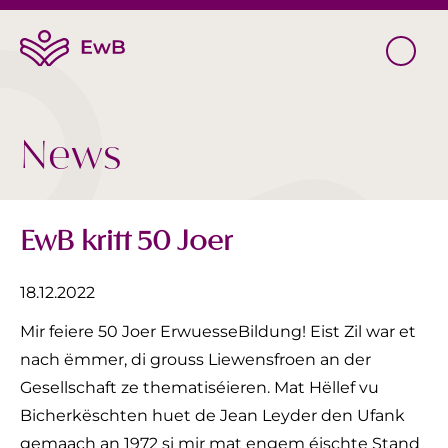
News
EwB kritt 50 Joer
18.12.2022
Mir feiere 50 Joer ErwuesseBildung! Eist Zil war et
nach ëmmer, di grouss Liewensfroen an der
Gesellschaft ze thematiséieren. Mat Hëllef vu
Bicherkëschten huet de Jean Leyder den Ufank
gemaach an 1972 si mir mat engem éischte Stand