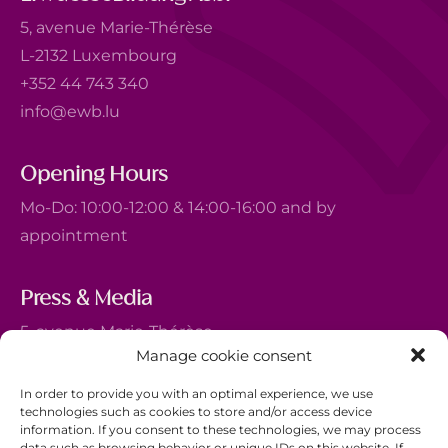
5, avenue Marie-Thérèse
L-2132 Luxembourg
+352 44 743 340
info@ewb.lu
Opening Hours
Mo-Do: 10:00-12:00 & 14:00-16:00 and by
appointment
Press & Media
5, avenue Marie-Thérèse
Manage cookie consent
L-2132 Luxembourg
+352 44 743 340
In order to provide you with an optimal experience, we use
technologies such as cookies to store and/or access device
comm@ewb.lu
information. If you consent to these technologies, we may process
data such as browsing behavior or unique IDs on this website. If