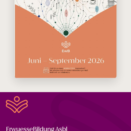
ErwuesseBildung Asbl