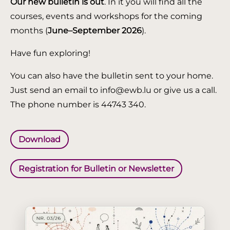
Our new bulletin is out
. In it you will find all the
courses, events and workshops for the coming
months (
June–September 2026
).
Have fun exploring!
You can also have the bulletin sent to your home.
Just send an email to info@ewb.lu or give us a call.
The phone number is 44743 340.
Download
Registration for Bulletin or Newsletter