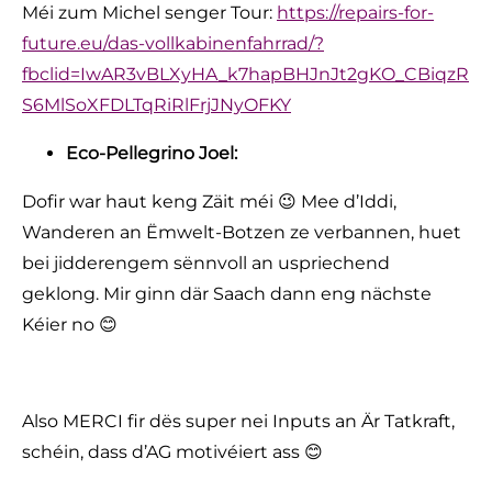
Méi zum Michel senger Tour:
https://repairs-for-
future.eu/das-vollkabinenfahrrad/?
fbclid=IwAR3vBLXyHA_k7hapBHJnJt2gKO_CBiqzR
S6MlSoXFDLTqRiRlFrjJNyOFKY
Eco-Pellegrino Joel:
Dofir war haut keng Zäit méi 😉 Mee d’Iddi,
Wanderen an Ëmwelt-Botzen ze verbannen, huet
bei jidderengem sënnvoll an uspriechend
geklong. Mir ginn där Saach dann eng nächste
Kéier no 😊
Also MERCI fir dës super nei Inputs an Är Tatkraft,
schéin, dass d’AG motivéiert ass 😊