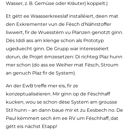
Wasser, z. B. Gemüse oder Kräuter) koppelt.)
Et gëtt ee Waasserkreeslaf installéiert, deen mat
den Exkrementer vun de Fësch d’Nährstoffer
liwwert, fir de Wuesstëm vu Planzen genotzt ginn.
Dës Iddi ass am klenge schon als Prototyp
ugeduecht ginn. De Grupp war interesséiert
dorun, de Projet ëmzesetzen: Di richteg Plaz hunn
mer schon (do ass ee Weiher mat Fësch, Stroum
an genuch Plaz fir de System).
An der EwB treffe mer eis, fir ze
konzeptualiséieren. Mir ginn op de Fëschhaff
kucken, wou se schon dëse System am grousse
Stil hunn – an dann baue mir et zu Eesbech no. De
Paul këmmert sech ëm ee RV um Fëschhaff, dat
gëtt eis nächst Etapp!