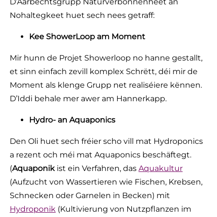
D’Aarbechtsgrupp Naturverbonnenheet an
Nohaltegkeet huet sech nees getraff:
Kee ShowerLoop am Moment
Mir hunn de Projet Showerloop no hanne gestallt,
et sinn einfach zevill komplex Schrëtt, déi mir de
Moment als klenge Grupp net realiséiere kënnen.
D’Iddi behale mer awer am Hannerkapp.
Hydro- an Aquaponics
Den Oli huet sech fréier scho vill mat Hydroponics
a rezent och méi mat Aquaponics beschäftegt.
(
Aquaponik
ist ein Verfahren, das
Aquakultur
(Aufzucht von Wassertieren wie Fischen, Krebsen,
Schnecken oder Garnelen in Becken) mit
Hydroponik
­ (Kultivierung von Nutzpflanzen im