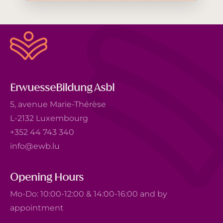
ErwuesseBildung Asbl
5, avenue Marie-Thérèse
L-2132 Luxembourg
+352 44 743 340
info@ewb.lu
Opening Hours
Mo-Do: 10:00-12:00 & 14:00-16:00 and by
appointment