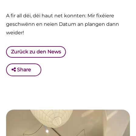
A fir all déi, déi haut net konnten: Mir fixéiere
geschwënn en neien Datum an plangen dann
weider!
Zurück zu den News
Share