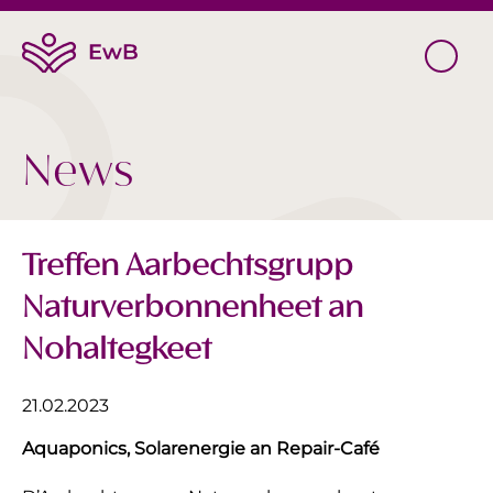
News
Treffen Aarbechtsgrupp
Naturverbonnenheet an
Nohaltegkeet
21.02.2023
Aquaponics, Solarenergie an Repair-Café