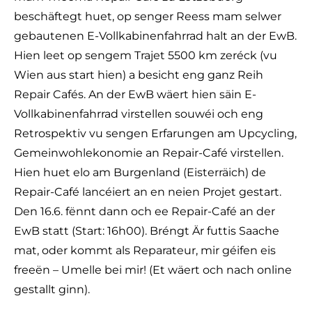
beschäftegt huet, op senger Reess mam selwer
gebautenen E-Vollkabinenfahrrad halt an der EwB.
Hien leet op sengem Trajet 5500 km zeréck (vu
Wien aus start hien) a besicht eng ganz Reih
Repair Cafés. An der EwB wäert hien säin E-
Vollkabinenfahrrad virstellen souwéi och eng
Retrospektiv vu sengen Erfarungen am Upcycling,
Gemeinwohlekonomie an Repair-Café virstellen.
Hien huet elo am Burgenland (Eisterräich) de
Repair-Café lancéiert an en neien Projet gestart.
Den 16.6. fënnt dann och ee Repair-Café an der
EwB statt (Start: 16h00). Bréngt Är futtis Saache
mat, oder kommt als Reparateur, mir géifen eis
freeën – Umelle bei mir! (Et wäert och nach online
gestallt ginn).