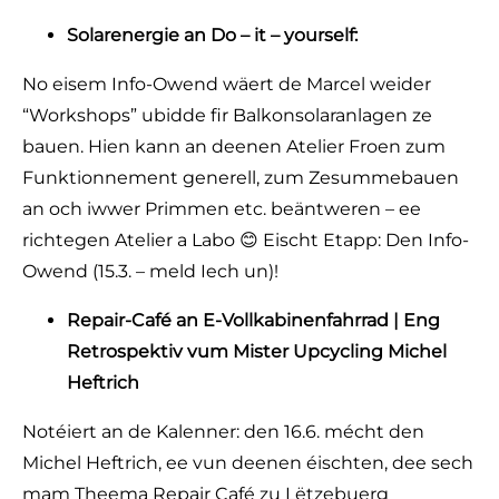
Solarenergie an Do – it – yourself:
No eisem Info-Owend wäert de Marcel weider
“Workshops” ubidde fir Balkonsolaranlagen ze
bauen. Hien kann an deenen Atelier Froen zum
Funktionnement generell, zum Zesummebauen
an och iwwer Primmen etc. beäntweren – ee
richtegen Atelier a Labo 😊 Eischt Etapp: Den Info-
Owend (15.3. – meld Iech un)!
Repair-Café an E-Vollkabinenfahrrad | Eng
Retrospektiv vum Mister Upcycling Michel
Heftrich
Notéiert an de Kalenner: den 16.6. mécht den
Michel Heftrich, ee vun deenen éischten, dee sech
mam Theema Repair Café zu Lëtzebuerg