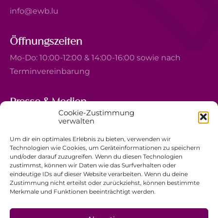
info@ewb.lu
Öffnungszeiten
Mo-Do: 10:00-12:00 & 14:00-16:00 sowie nach
Terminvereinbarung
Presse & Medien
Cookie-Zustimmung
5, avenue Marie-Thérèse
verwalten
L-2132 Luxembourg
Um dir ein optimales Erlebnis zu bieten, verwenden wir
+352 44 743 340
Technologien wie Cookies, um Geräteinformationen zu speichern
und/oder darauf zuzugreifen. Wenn du diesen Technologien
comm@ewb.lu
zustimmst, können wir Daten wie das Surfverhalten oder
eindeutige IDs auf dieser Website verarbeiten. Wenn du deine
Zustimmung nicht erteilst oder zurückziehst, können bestimmte
Spenden
Merkmale und Funktionen beeinträchtigt werden.
Ehrenamt
Datenschutzerklärung