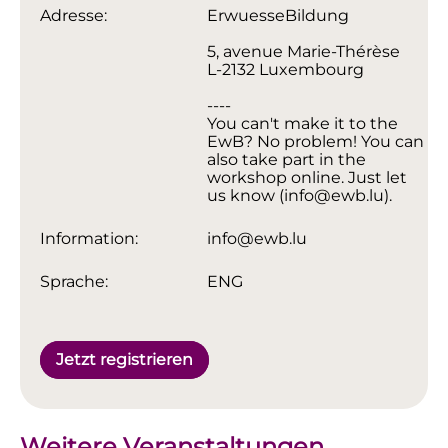
Adresse:
ErwuesseBildung
5, avenue Marie-Thérèse
L-2132 Luxembourg
----
You can't make it to the
EwB? No problem! You can
also take part in the
workshop online. Just let
us know (info@ewb.lu).
Information:
info@ewb.lu
Sprache:
ENG
Jetzt registrieren
Weitere Veranstaltungen