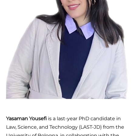
Yasaman Yousefi
is a
last-year
Ph
D candidate
in
Law, Science, and Technology (LAST-JD)
from
the
University of Bologna, in collaboration with the