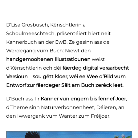
D’Lisa Grosbusch, Kënschtlerin a
Schoulmeeschtech, präsentéiert hiert neit
Kannerbuch an der EwB. Ze gesinn ass de
Werdegang vum Buch: Niewt den
handgemooltenen Illustratiounen
weist
d’Kënschtlerin och déi
fäerdeg digital veraarbecht
Versioun
–
sou gëtt kloer, wéi ee Wee d’Bild vum
Entworf zur fäerdeger Säit am Buch zeréck leet
.
D’Buch ass fir
Kanner vun engem bis fënnef Joer
,
d’Theme sinn Naturverbonnenheet, Déieren, an
den Iwwergank vum Wanter zum Fréijoer.