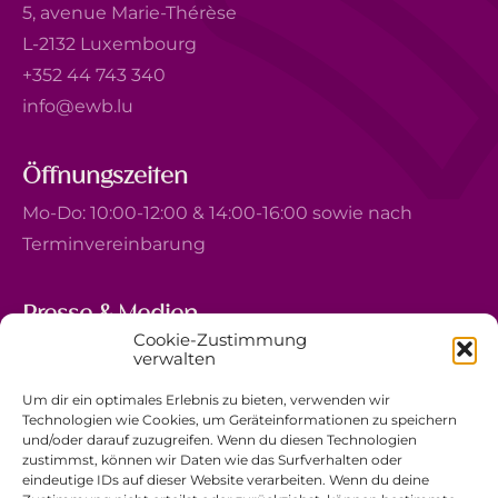
5, avenue Marie-Thérèse
L-2132 Luxembourg
+352 44 743 340
info@ewb.lu
Öffnungszeiten
Mo-Do: 10:00-12:00 & 14:00-16:00 sowie nach
Terminvereinbarung
Presse & Medien
Cookie-Zustimmung
5, avenue Marie-Thérèse
verwalten
L-2132 Luxembourg
Um dir ein optimales Erlebnis zu bieten, verwenden wir
+352 44 743 340
Technologien wie Cookies, um Geräteinformationen zu speichern
und/oder darauf zuzugreifen. Wenn du diesen Technologien
comm@ewb.lu
zustimmst, können wir Daten wie das Surfverhalten oder
eindeutige IDs auf dieser Website verarbeiten. Wenn du deine