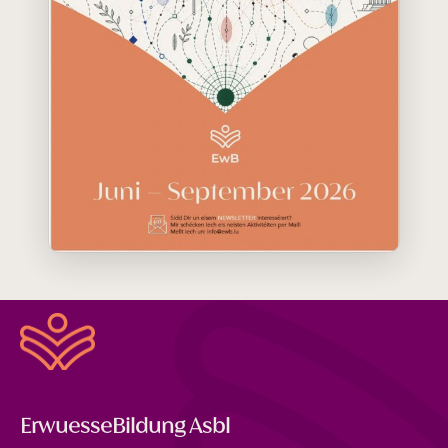
ErwuesseBildung Asbl