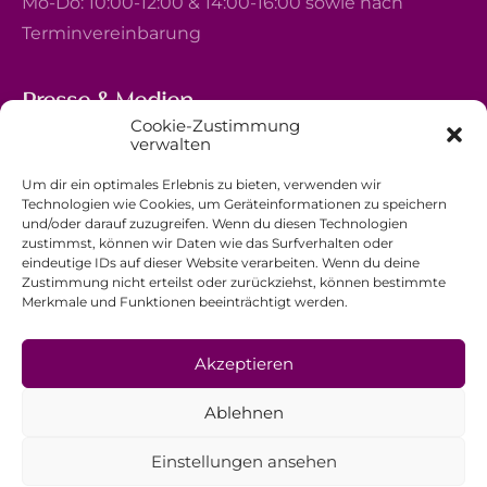
Mo-Do: 10:00-12:00 & 14:00-16:00 sowie nach
Terminvereinbarung
Presse & Medien
Cookie-Zustimmung
5, avenue Marie-Thérèse
verwalten
L-2132 Luxembourg
Um dir ein optimales Erlebnis zu bieten, verwenden wir
+352 44 743 340
Technologien wie Cookies, um Geräteinformationen zu speichern
und/oder darauf zuzugreifen. Wenn du diesen Technologien
comm@ewb.lu
zustimmst, können wir Daten wie das Surfverhalten oder
eindeutige IDs auf dieser Website verarbeiten. Wenn du deine
Zustimmung nicht erteilst oder zurückziehst, können bestimmte
Spenden
Merkmale und Funktionen beeinträchtigt werden.
Ehrenamt
Datenschutzerklärung
Akzeptieren
Impressum
Ablehnen
Allgemeine Geschäftsbedingungen
Einstellungen ansehen