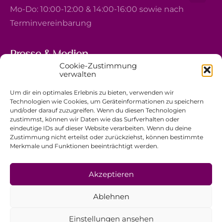
Mo-Do: 10:00-12:00 & 14:00-16:00 sowie nach
Terminvereinbarung
Presse & Medien
Cookie-Zustimmung
5, avenue Marie-Thérèse
verwalten
L-2132 Luxembourg
Um dir ein optimales Erlebnis zu bieten, verwenden wir
+352 44 743 340
Technologien wie Cookies, um Geräteinformationen zu speichern
und/oder darauf zuzugreifen. Wenn du diesen Technologien
comm@ewb.lu
zustimmst, können wir Daten wie das Surfverhalten oder
eindeutige IDs auf dieser Website verarbeiten. Wenn du deine
Zustimmung nicht erteilst oder zurückziehst, können bestimmte
Spenden
Merkmale und Funktionen beeinträchtigt werden.
Ehrenamt
Datenschutzerklärung
Akzeptieren
Impressum
Ablehnen
Allgemeine Geschäftsbedingungen
Einstellungen ansehen