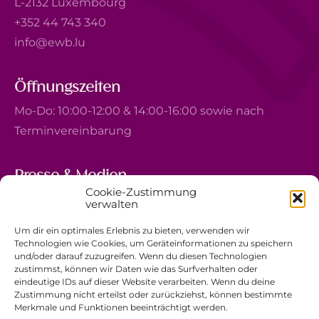
L-2132 Luxembourg
+352 44 743 340
info@ewb.lu
Öffnungszeiten
Mo-Do: 10:00-12:00 & 14:00-16:00 sowie nach
Terminvereinbarung
Presse & Medien
Cookie-Zustimmung
5, avenue Marie-Thérèse
verwalten
L-2132 Luxembourg
Um dir ein optimales Erlebnis zu bieten, verwenden wir
+352 44 743 340
Technologien wie Cookies, um Geräteinformationen zu speichern
und/oder darauf zuzugreifen. Wenn du diesen Technologien
comm@ewb.lu
zustimmst, können wir Daten wie das Surfverhalten oder
eindeutige IDs auf dieser Website verarbeiten. Wenn du deine
Zustimmung nicht erteilst oder zurückziehst, können bestimmte
Spenden
Merkmale und Funktionen beeinträchtigt werden.