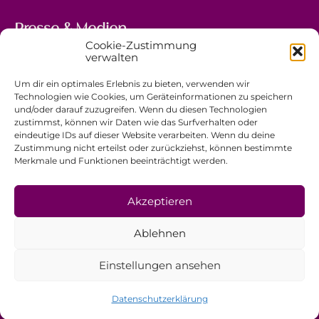
Presse & Medien
Cookie-Zustimmung
5, avenue Marie-Thérèse
verwalten
L-2132 Luxembourg
Um dir ein optimales Erlebnis zu bieten, verwenden wir
+352 44 743 340
Technologien wie Cookies, um Geräteinformationen zu speichern
und/oder darauf zuzugreifen. Wenn du diesen Technologien
comm@ewb.lu
zustimmst, können wir Daten wie das Surfverhalten oder
eindeutige IDs auf dieser Website verarbeiten. Wenn du deine
Zustimmung nicht erteilst oder zurückziehst, können bestimmte
Spenden
Merkmale und Funktionen beeinträchtigt werden.
Ehrenamt
Datenschutzerklärung
Akzeptieren
Impressum
Ablehnen
Allgemeine Geschäftsbedingungen
Einstellungen ansehen
Datenschutzerklärung
© EwB 2026