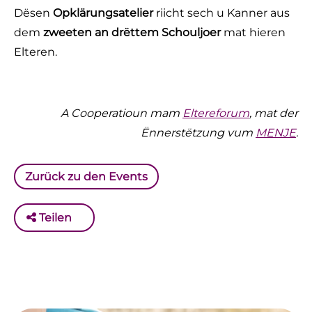
Dësen
Opklärungsatelier
riicht sech u Kanner aus
dem
zweeten an drëttem Schouljoer
mat hieren
Elteren.
A Cooperatioun mam
Eltereforum
, mat der
Ënnerstëtzung vum
MENJE
.
Zurück zu den Events
Teilen