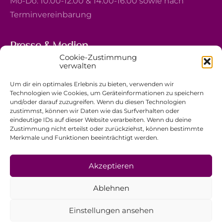
Mo-Do: 10:00-12:00 & 14:00-16:00 sowie nach
Terminvereinbarung
Presse & Medien
Cookie-Zustimmung
5, avenue Marie-Thérèse
verwalten
L-2132 Luxembourg
Um dir ein optimales Erlebnis zu bieten, verwenden wir
+352 44 743 340
Technologien wie Cookies, um Geräteinformationen zu speichern
und/oder darauf zuzugreifen. Wenn du diesen Technologien
comm@ewb.lu
zustimmst, können wir Daten wie das Surfverhalten oder
eindeutige IDs auf dieser Website verarbeiten. Wenn du deine
Zustimmung nicht erteilst oder zurückziehst, können bestimmte
Spenden
Merkmale und Funktionen beeinträchtigt werden.
Ehrenamt
Datenschutzerklärung
Akzeptieren
Impressum
Ablehnen
Allgemeine Geschäftsbedingungen
Einstellungen ansehen