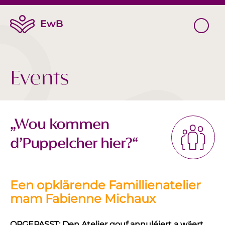
Events
„Wou kommen
d’Puppelcher hier?“
Een opklärende Famillienatelier
mam Fabienne Michaux
OPGEPASST: Den Atelier gouf annuléiert a wäert