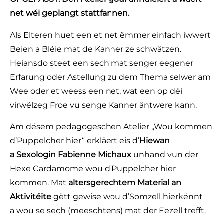
net wéi geplangt stattfannen.
Als Elteren huet een et net ëmmer einfach iwwert
Beien a Bléie mat de Kanner ze schwätzen.
Heiansdo steet een sech mat senger eegener
Erfarung oder Astellung zu dem Thema selwer am
Wee oder et weess een net, wat een op déi
virwëlzeg Froe vu senge Kanner äntwere kann.
Am dësem pedagogeschen Atelier „Wou kommen
d’Puppelcher hier“ erkläert eis d’
Hiewan
a Sexologin
Fabienne Michaux
unhand vun der
Hexe Cardamome wou d’Puppelcher hier
kommen. Mat
altersgerechtem Material an
Aktivitéite
gëtt gewise wou d’Somzell hierkënnt
a wou se sech (meeschtens) mat der Eezell trefft.