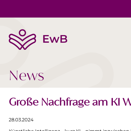
Die EwB
Körper, Geist & Seele
Buchtipps
Team
Gesellschaft Heute
Videos
News
Große Nachfrage am KI 
28.03.2024