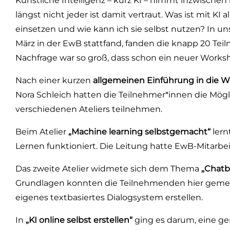
Künstliche Intelligenz – kurz KI – nimmt inzwischen
längst nicht jeder ist damit vertraut. Was ist mit KI 
einsetzen und wie kann ich sie selbst nutzen? In
März in der EwB stattfand, fanden die knapp 20 Tei
Nachfrage war so groß, dass schon ein neuer Worksh
Nach einer kurzen
allgemeinen Einführung in die We
Nora Schleich hatten die Teilnehmer*innen die Mögl
verschiedenen Ateliers teilnehmen.
Beim Atelier
„Machine learning selbstgemacht“
lern
Lernen funktioniert. Die Leitung hatte EwB-Mitarbeit
Das zweite Atelier widmete sich dem Thema
„Chatb
Grundlagen konnten die Teilnehmenden hier gemein
eigenes textbasiertes Dialogsystem erstellen.
In
„KI online selbst erstellen“
ging es darum, eine gen