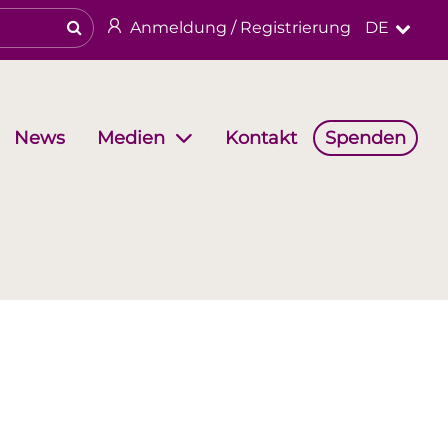
Anmeldung / Registrierung
DE
News
Kontakt
Spenden
Medien
haften
Arbeitsgruppen
Religiöses & kulturelles Erbe