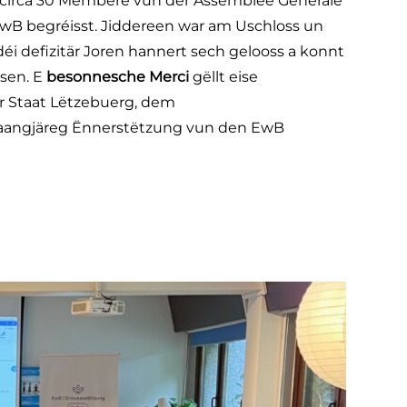
éi circa 30 Membere vun der Assemblée Générale
wB begréisst. Jiddereen war am Uschloss un
i defizitär Joren hannert sech gelooss a konnt
ssen. E
besonnesche Merci
gëllt eise
r Staat Lëtzebuerg, dem
 laangjäreg Ënnerstëtzung vun den EwB