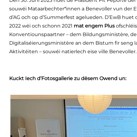
Den 30. Juni 2023 huet de Präsident Pit Péporté d
souwéi Mataarbechter*innen a Benevoller vun der E
d’AG och op d’Summerfest agelueden. D’EwB huet dé
2022 wéi och schonn 2021
mat engem Plus
ofschléi
Konventiounspaartner – dem Bildungsministère, de
Digitaliséierungsministère an dem Bistum fir seng
Aktivitéiten – souwéi natierlech eise ville Benevoller.
Kuckt Iech d’Fotosgallerie zu dësem Owend un: