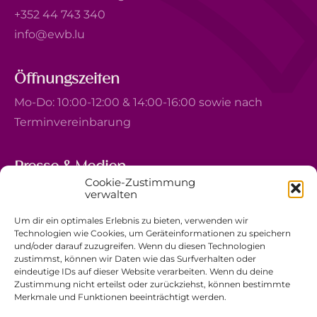
+352 44 743 340
info@ewb.lu
Öffnungszeiten
Mo-Do: 10:00-12:00 & 14:00-16:00 sowie nach
Terminvereinbarung
Presse & Medien
Cookie-Zustimmung
5, avenue Marie-Thérèse
verwalten
L-2132 Luxembourg
Um dir ein optimales Erlebnis zu bieten, verwenden wir
+352 44 743 340
Technologien wie Cookies, um Geräteinformationen zu speichern
und/oder darauf zuzugreifen. Wenn du diesen Technologien
comm@ewb.lu
zustimmst, können wir Daten wie das Surfverhalten oder
eindeutige IDs auf dieser Website verarbeiten. Wenn du deine
Zustimmung nicht erteilst oder zurückziehst, können bestimmte
Spenden
Merkmale und Funktionen beeinträchtigt werden.
Ehrenamt