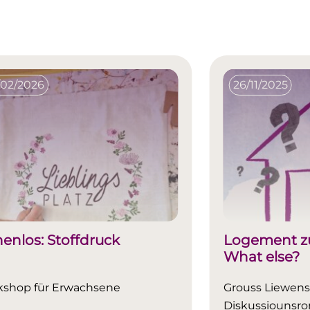
/02/2026
26/11/2025
nenlos: Stoffdruck
Logement zu
What else?
shop für Erwachsene
Grouss Liewens
Diskussiounsr