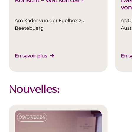
Konscht – Wat soll dat?
Das
von
Am Kader vun der Fuelbox zu
ANGE
Beetebuerg
Aus
En savoir plus
En s
Nouvelles:
09/07/2024