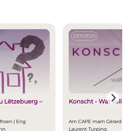
23/11/2025
 Lëtzebuerg –
Konscht - Wat soll da
froen | Eng
Am CAPE mam Gérard Cla
onn
Laurent Turping