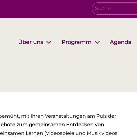
Agenda
Über uns
Programm
Verwaltungsrat
Growing together
EwB Podcast
Partnersc
i-Stuff
 bemüht, mit ihren Veranstaltungen am Puls der
gebote zum gemeinsamen Entdecken von
meinsamen Lernen (Videospiele und Musikvideos