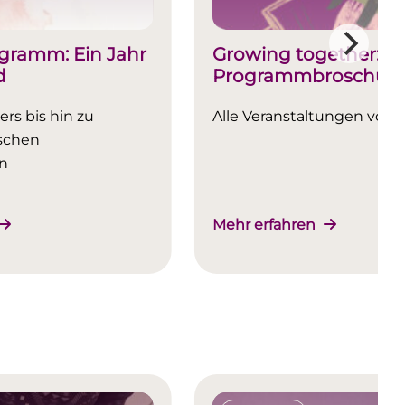
gramm: Ein Jahr
Growing together: n
d
Programmbroschüre 
ers bis hin zu
Alle Veranstaltungen von Ma
schen
n
Mehr erfahren