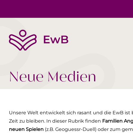
Die EwB
Körper, Geist & Seele
Buchtipps
Team
Gesellschaft Heute
Videos
Neue Medien
Unsere Welt entwickelt sich rasant und die EwB ist
Zeit zu bleiben. In dieser Rubrik finden
Familien An
neuen Spielen
(z.B. Geoguessr-Duell) oder zum ge