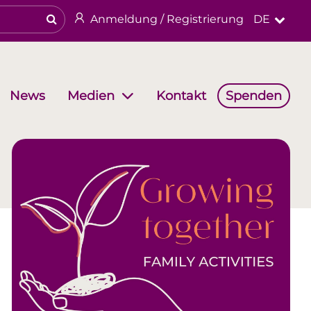
Anmeldung / Registrierung
DE
News
Kontakt
Spenden
Medien
haften
Arbeitsgruppen
Religiöses & kulturelles Erbe