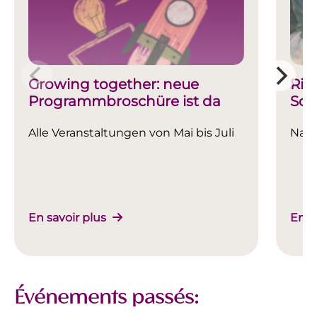
Growing together: neue
Rie
Programmbroschüre ist da
Sch
Alle Veranstaltungen von Mai bis Juli
Nach
En savoir plus
En s
Événements passés: