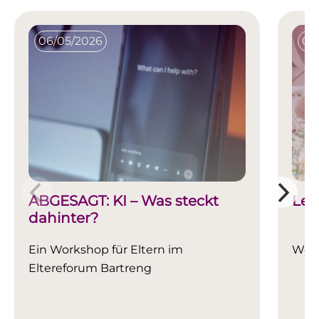
06/05/2026
07
ABGESAGT: KI – Was steckt
Lei
dahinter?
Ein Workshop für Eltern im
Work
Eltereforum Bartreng