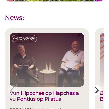
News:
04/06/2026
23
Vun Hippches op Hapches a
Bic
vu Pontius op Pilatus
Buc