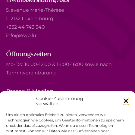
ErwuesseBildung Asbl
5, avenue Marie-Thérèse
L-2132 Luxembourg
+352 44 743 340
info@ewb.lu
Öffnungszeiten
Mo-Do: 10:00-12:00 & 14:00-16:00 sowie nach
Terminvereinbarung
Presse & Medien
Cookie-Zustimmung
5, avenue Marie-Thérèse
verwalten
L-2132 Luxembourg
Um dir ein optimales Erlebnis zu bieten, verwenden wir
+352 44 743 340
Technologien wie Cookies, um Geräteinformationen zu speichern
und/oder darauf zuzugreifen. Wenn du diesen Technologien
comm@ewb.lu
zustimmst, können wir Daten wie das Surfverhalten oder