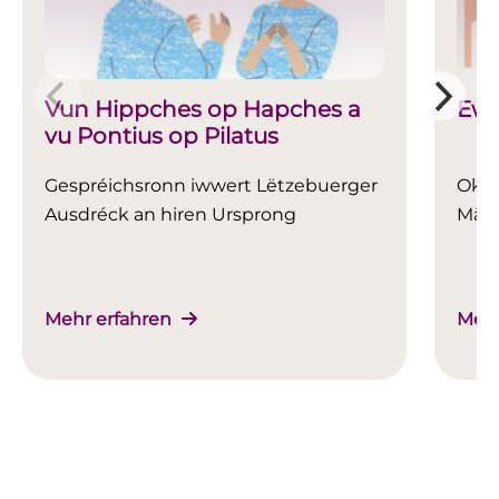
Vun Hippches op Hapches a
EwB
vu Pontius op Pilatus
Gespréichsronn iwwert Lëtzebuerger
Okta
Ausdréck an hiren Ursprong
Mäer
Mehr erfahren
Mehr