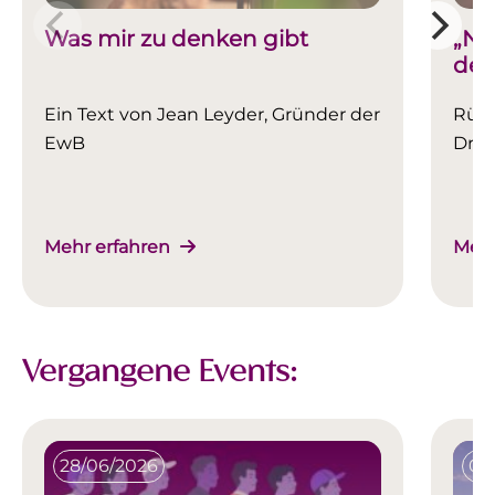
Was mir zu denken gibt
„Nu
der
Ein Text von Jean Leyder, Gründer der
Rück
EwB
Dr. 
Mehr erfahren
Mehr
Vergangene Events:
28/06/2026
08