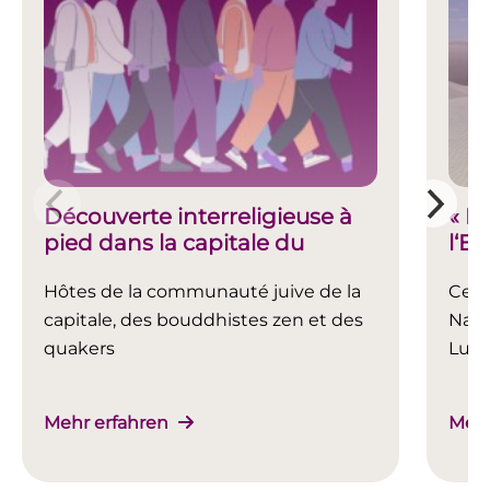
Découverte interreligieuse à
« I
pied dans la capitale du
l‘E
Luxembourg
Hôtes de la communauté juive de la
Cerc
capitale, des bouddhistes zen et des
Naca
quakers
Lux
Mehr erfahren
Mehr